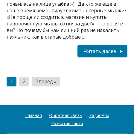
появилась на лице улыбка :-). Да кто же еще в
наше время ремонтирует компьютерные мышки?
«Не проще ли сходить в магазин и купить
навороченную мышь сотки за две?» — спросите
вы? Но почему бы нам лишний раз не накалить
паяльник, как в старые добрые …
Читать далее
Пагинация
1
2
Вперед »
записей
Главная
Обратная связь
РадиоАли
Развитие сайта