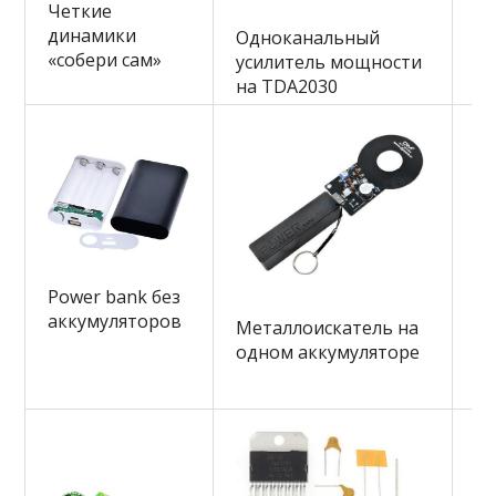
М
Четкие
з
динамики
Одноканальный
вк
«собери сам»
усилитель мощности
в
на TDA2030
Power bank без
М
аккумуляторов
Металлоискатель на
п
одном аккумуляторе
ге
ча