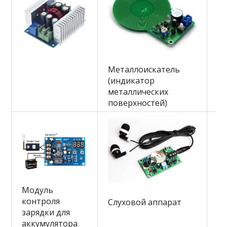
Ре
Металлоискатель
м
(индикатор
металлических
поверхностей)
Модуль
Ак
контроля
Слуховой аппарат
мо
зарядки для
та
аккумулятора