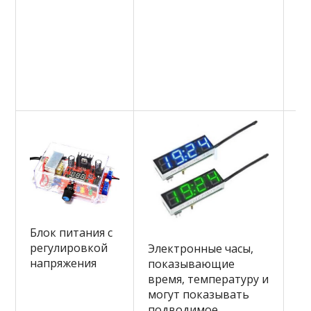
Блок питания с
регулировкой
Л
Электронные часы,
напряжения
ш
показывающие
р
время, температуру и
могут показывать
подводимое