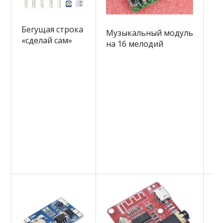
М
Бегущая строка
п
Музыкальный модуль
«сделай сам»
пр
на 16 мелодий