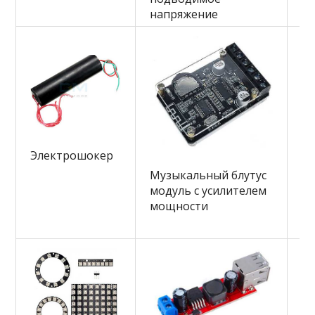
напряжение
За
Электрошокер
те
Музыкальный блутус
Во
модуль с усилителем
Ам
мощности
фу
ch