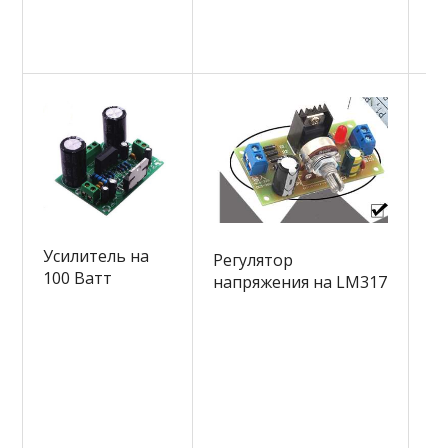
Усилитель на
Регулятор
П
100 Ватт
напряжения на LM317
л
се