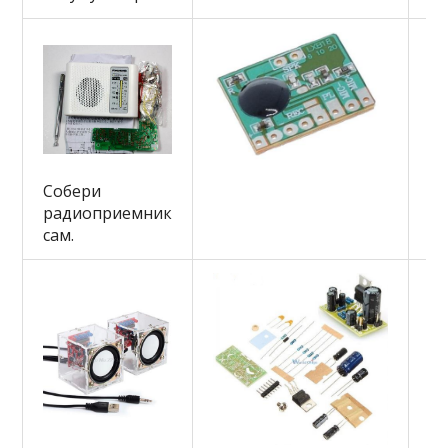
зд
Собери
Оч
радиоприемник
ча
сам.
са