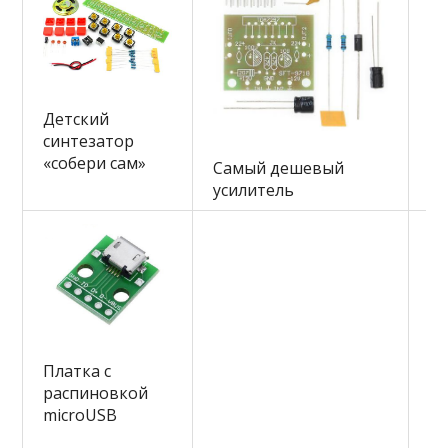
Детский
Се
синтезатор
кн
«собери сам»
Самый дешевый
ра
усилитель
р
Платка с
распиновкой
microUSB