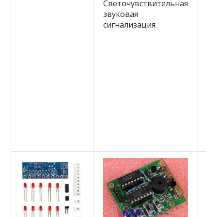
Светочувствительная
э
звуковая
ча
сигнализация
са