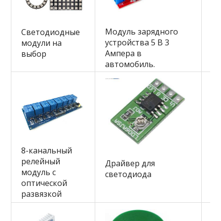
В
Модуль зарядного
Светодиодные
а
устройства 5 В 3
модули на
ро
Ампера в
выбор
м
автомобиль.
8-канальный
релейный
Д
Драйвер для
модуль с
ус
светодиода
оптической
Ва
развязкой