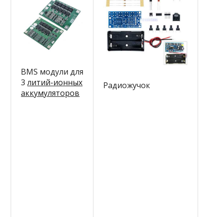
Т
BMS модули для
—
3
литий-ионных
Радиожучок
в
аккумуляторов
э