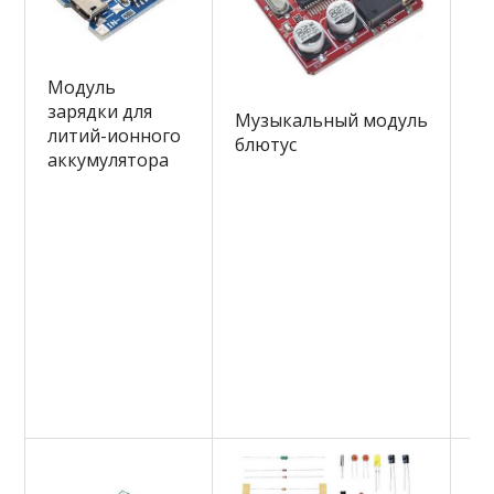
Модуль
М
зарядки для
Музыкальный модуль
п
литий-ионного
блютус
мо
аккумулятора
по
то