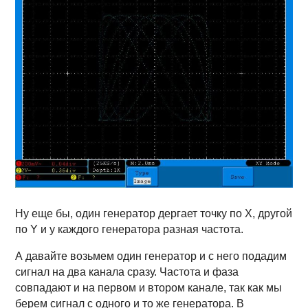
Ну еще бы, один генератор дергает точку по X, другой
по Y и у каждого генератора разная частота.
А давайте возьмем один генератор и с него подадим
сигнал на два канала сразу. Частота и фаза
совпадают и на первом и втором канале, так как мы
берем сигнал с одного и то же генератора. В