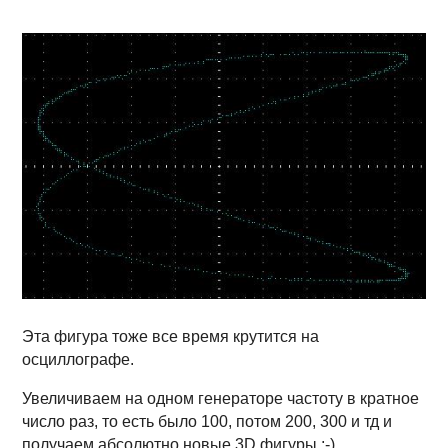
Эта фигура тоже все время крутится на
осциллографе.
Увеличиваем на одном генераторе частоту в кратное
число раз, то есть было 100, потом 200, 300 и тд и
получаем абсолютно новые 3D фигуры ;-)