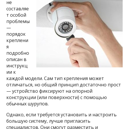
не
составляе
т особой
проблемы
—
порядок
креплени
я
подробно
описан в
инструкц
ии к
каждой модели. Сам тип крепления может
отличаться, но общий принцип достаточно прост
— устройство фиксируют на опорной
конструкции (или поверхности) с помощью
обычных шурупов.
Однако, если требуется установить и настроить
большую систему, лучше пригласить
специалистов. Они смогут разместить и