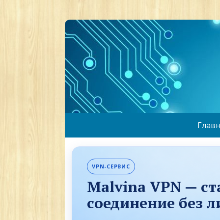
Главн
VPN-СЕРВИС
Malvina VPN — с
соединение без 