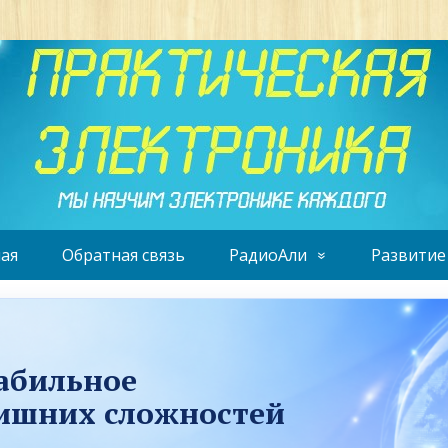
ая
Обратная связь
РадиоАли
Развитие
табильное
лишних сложностей