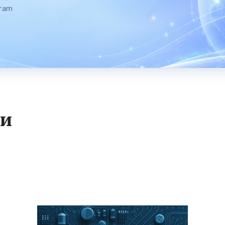
gram
щи