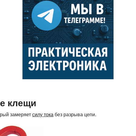
ые клещи
орый замеряет
силу тока
без разрыва цепи.