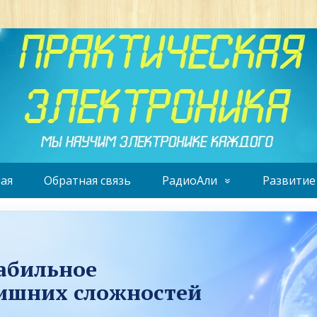
ая
Обратная связь
РадиоАли
Развитие
табильное
лишних сложностей