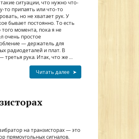
такие ситуации, что нужно что-
му-то припаять или что-то
овать, но не хватает рук. У
кое бывает постоянно. То есть
 того момента, пока я не
л очень простое
обление — держатель для
ых радиодеталей и плат. В
— третья рука. Итак, что же …
Читать далее
зисторах
ибратор на транзисторах — это
ор прямоугольных сигналов.