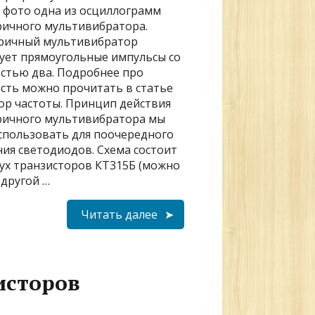
 фото одна из осциллограмм
ичного мультивибратора.
ричный мультивибратор
ует прямоугольные импульсы со
стью два. Подробнее про
сть можно прочитать в статье
ор частоты. Принцип действия
ичного мультивибратора мы
спользовать для поочередного
ия светодиодов. Схема состоит
вух транзисторов КТ315Б (можно
 другой …
Читать далее
исторов