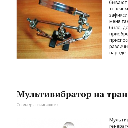
бывают 
то к че
зафиксир
меня та
было, до
приобре
приспос
различн
народе 
Мультивибратор на тран
Схемы для начинающих
Мультив
генерат