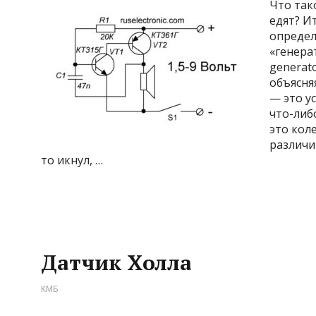
Что тако
едят? И
определ
«генера
generat
объясня
— это у
что-либо
это кол
различит
то икнул, …
Датчик Холла
КМБ