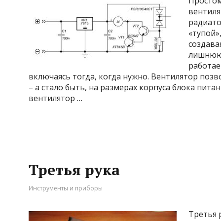
Простом
вентиля
радиато
«тупой»
создава
лишнюю 
работае
включаясь тогда, когда нужно. Вентилятор позв
– а стало быть, на размерах корпуса блока пита
вентилятор …
Третья рука
Инструменты и приборы
Третья 