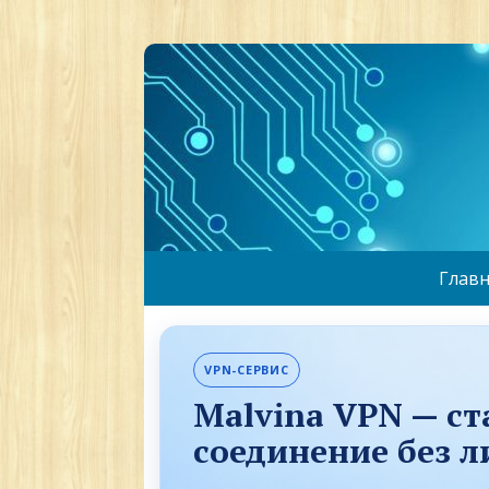
Главн
VPN-СЕРВИС
Malvina VPN — с
соединение без 