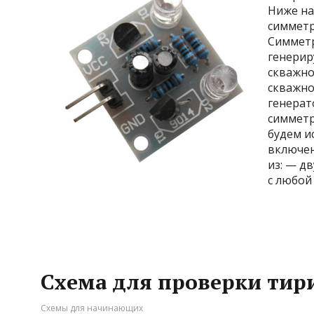
Ниже на
симметр
Симмет
генерир
скважно
скважно
генерат
симметр
будем и
включен
из: — д
с любой
Схема для проверки тир
Схемы для начинающих