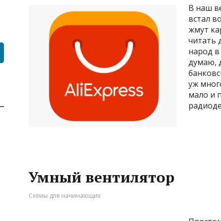
В наш в
встал во
жмут ка
читать 
народ в
думаю, 
банковс
уж мног
мало и 
радиоде
Умный вентилятор
Схемы для начинающих