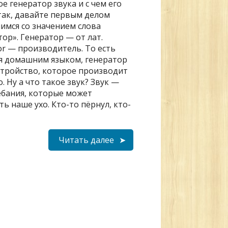
е генератор звука и с чем его
так, давайте первым делом
имся со значением слова
тор». Генератор — от лат.
or — производитель. То есть
я домашним языком, генератор
стройство, которое производит
. Ну а что такое звук? Звук —
ебания, которые может
ь наше ухо. Кто-то пёрнул, кто-
Читать далее