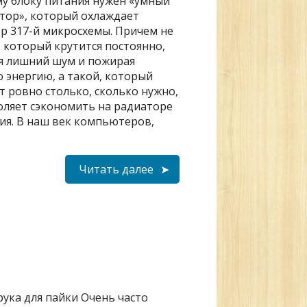
у блоку питания нужен «умный
тор», который охлаждает
р 317-й микросхемы. Причем не
, который крутится постоянно,
я лишний шум и пожирая
энергию, а такой, который
т ровно столько, сколько нужно,
оляет сэкономить на радиаторе
ния. В наш век компьютеров,
Читать далее
рука для пайки Очень часто