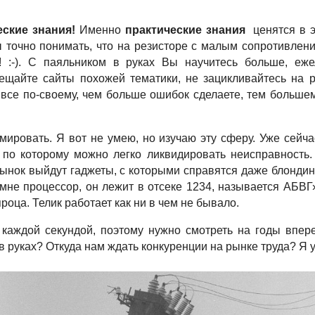
еские знания!
Именно
практические знания
ценятся в 
ы точно понимать, что на резисторе с малым сопротивлени
р! :-). С паяльником в руках Вы научитесь больше, еж
сещайте сайты похожей тематики, не зацикливайтесь на 
 все по-своему, чем больше ошибок сделаете, тем большем
мировать. Я вот не умею, но изучаю эту сферу. Уже сейч
 по которому можно легко ликвидировать неисправность. 
ынок выйдут гаджеты, с которыми справятся даже блондин
мне процессор, он лежит в отсеке 1234, называется АБВГ»
оца. Телик работает как ни в чем не бывало.
каждой секундой, поэтому нужно смотреть на годы впере
в руках? Откуда нам ждать конкуренции на рынке труда? Я 