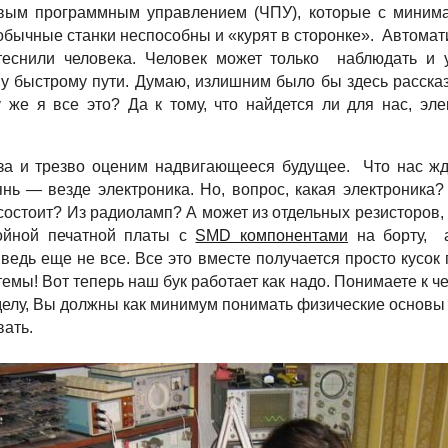
ловым программным управлением (ЧПУ), которые с миним
 обычные станки неспособны и «курят в сторонке». Автом
еснили человека. Человек может только наблюдать и 
у быстрому пути. Думаю, излишним было бы здесь рассказ
у же я все это? Да к тому, что найдется ли для нас, эл
за и трезво оценим надвигающееся будущее. Что нас ж
ь — везде электроника. Но, вопрос, какая электроника? 
н состоит? Из радиоламп? А может из отдельных резисторов,
лойной печатной платы с
SMD компонентами
на борту, а
ведь еще не все. Все это вместе получается просто кусок
темы! Вот теперь наш бук работает как надо. Понимаете к ч
делу, Вы должны как минимум понимать физические основы
вать.