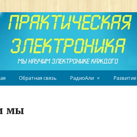
ая
Обратная связь
РадиоАли
Развитие
и мы