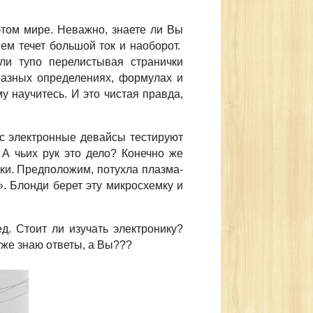
этом мире. Неважно, знаете ли Вы
ем течет большой ток и наоборот.
ели тупо перелистывая странички
разных определениях, формулах и
у научитесь. И это чистая правда,
ас электронные девайсы тестируют
А чьих рук это дело? Конечно же
ки. Предположим, потухла плазма-
. Блонди берет эту микросхемку и
д. Стоит ли изучать электронику?
уже знаю ответы, а Вы???