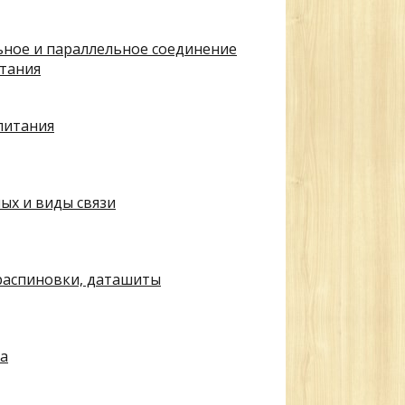
ное и параллельное соединение
тания
питания
ых и виды связи
 распиновки, даташиты
а