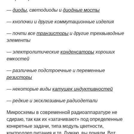
—
диоды
, светодиоды и
диодные мосты
— кнопочки и другие коммутационные изделия
— почти все
транзисторы
и другие трехвыводные
элементы
— электролитические
конденсаторы
хороших
емкостей
— различные подстроечные и переменные
резисторы
— некоторые виды
катушек индуктивностей
— редкие и эксклюзивные радиодетали
Микросхемы в современной радиоаппаратуре не
сдираю, так как их «затачивают» под определенные
конкретные задачи, типа модуль цветности,
контроллер питания и тд. Думаю, вы поняли. Вот