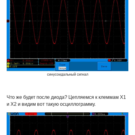
синусоидальный сигнал
Что же будет после диода? Цепляемся к клеммам X1
и X2 и видим вот такую осциллограмму.