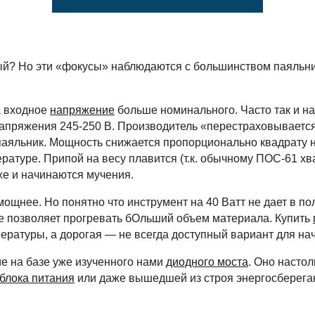
й? Но эти «фокусы» наблюдаются с большинством паяльнико
а входное
напряжение
больше номинального. Часто так и н
напряжения 245-250 В. Производитель «перестраховывается
паяльник. Мощность снижается пропорционально квадрату 
ратуре. Припой на весу плавится (т.к. обычному ПОС-61 хв
же и начинаются мучения.
мощнее. Но понятно что инструмент на 40 Ватт не дает в п
ее позволяет прогревать бОльший объем материала. Купить
ературы, а дорогая — не всегда доступный вариант для н
е на базе уже изученного нами
диодного моста
. Оно настол
блока питания
или даже вышедшей из строя энергосберег