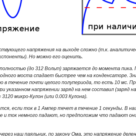
ствующего напряжения на выходе сложно (т.к. аналитич
кспоненты). Но можно его оценить.
олностью (до 312 Вольт) заряжается до момента пика. П
иодного моста спадает быстрее чем на конденсаторе. Зн
 в течение почти целого полупериода, то есть 10 мс. П
и указанном напряжении заряд на нем составил (заряд н
 3120 микро-Кулон (или 0.003 Кулона).
ся, если ток в 1 Ампер течет в течение 1 секунды. В наш
е и ток немного падают, но предположим что падают они
через наш паяльник, по закону Ома, это напряжение деле