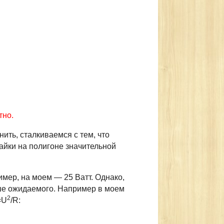
тно.
ить, сталкиваемся с тем, что
пайки на полигоне значительной
имер, на моем — 25 Ватт. Однако,
ше ожидаемого. Например в моем
2
=U
/R: