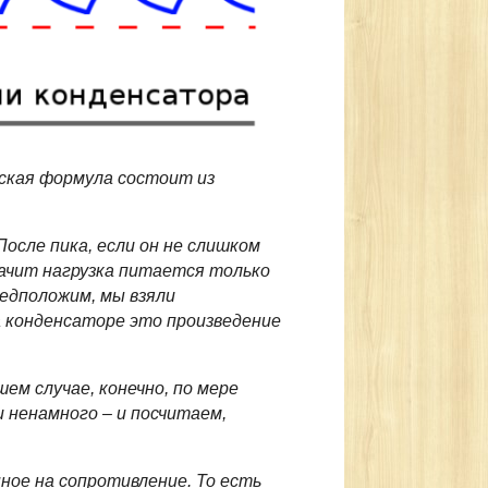
еская формула состоит из
осле пика, если он не слишком
ачит нагрузка питается только
редположим, мы взяли
а конденсаторе это произведение
ем случае, конечно, по мере
 ненамного – и посчитаем,
нное на сопротивление. То есть