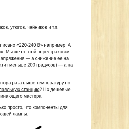
в, утюгов, чайников и т.п.
аписано «220-240 В» например. А
». Мы же от этой перестраховки
напряжения — а снижение ее на
атит меньше 200 градусов) — а на
олтора раза выше температуру по
паяльную станцию
? Но дешевые
ачинающего мастера.
ько просто, что компоненты для
ающей лампы.