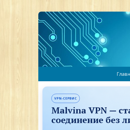
Главн
VPN-СЕРВИС
Malvina VPN — с
соединение без 