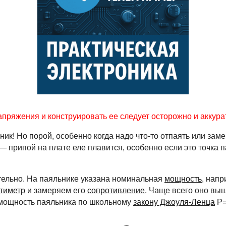
апряжения и конструировать ее следует осторожно и аккура
к! Но порой, особенно когда надо что-то отпаять или замен
— припой на плате еле плавится, особенно если это точка 
тельно. На паяльнике указана номинальная
мощность
, напр
тиметр
и замеряем его
сопротивление
. Чаще всего оно вы
 мощность паяльника по школьному
закону Джоуля-Ленца
P