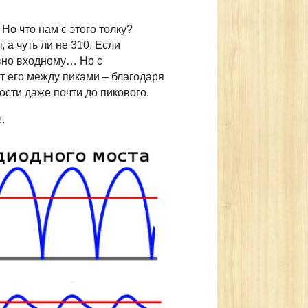
о что нам с этого толку?
а чуть ли не 310. Если
вно входному… Но с
т его между пиками – благодаря
сти даже почти до пикового.
.