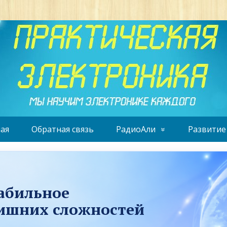
ая
Обратная связь
РадиоАли
Развитие
табильное
лишних сложностей