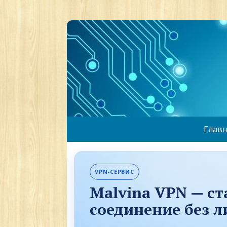
Главн
VPN-СЕРВИС
Malvina VPN — с
соединение без 