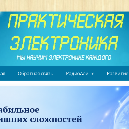
ая
Обратная связь
РадиоАли
Развитие
табильное
лишних сложностей