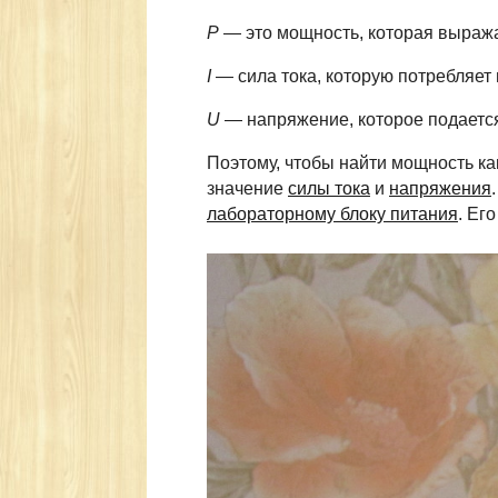
P
— это мощность, которая выражае
I
— сила тока, которую потребляет
U
— напряжение, которое подается
Поэтому, чтобы найти мощность ка
значение
силы тока
и
напряжения
лабораторному блоку питания
. Ег